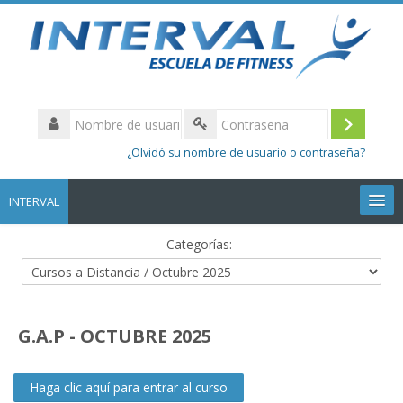
Nombre
de
Acceder
Contraseña
usuario
¿Olvidó su nombre de usuario o contraseña?
INTERVAL
Categorías:
Volver a la web
G.A.P - OCTUBRE 2025
Español - Internacional ‎(es)‎
Haga clic aquí para entrar al curso