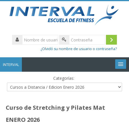
Nombre
de
Acceder
Contraseña
usuario
¿Olvidó su nombre de usuario o contraseña?
INTERVAL
Categorías:
Volver a la web
Curso de Stretching y Pilates Mat
ENERO 2026
Español - Internacional ‎(es)‎