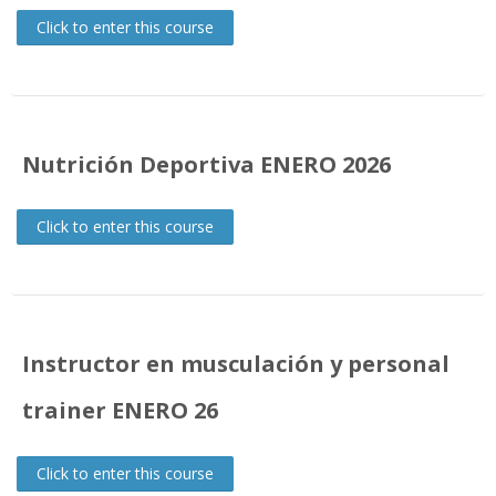
Search
Click to enter this course
courses
Sub
Nutrición Deportiva ENERO 2026
Click to enter this course
Instructor en musculación y personal
trainer ENERO 26
Click to enter this course