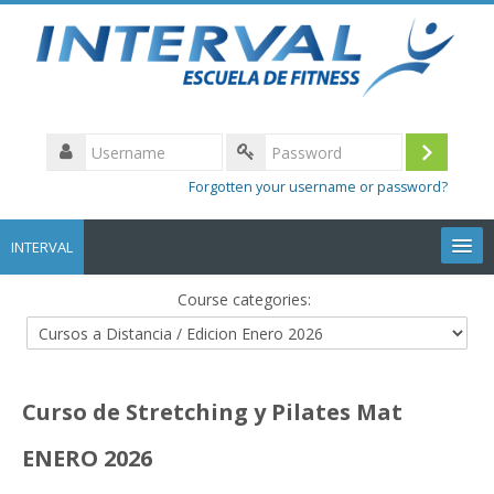
Username
Log
Password
Forgotten your username or password?
in
INTERVAL
Course categories:
Volver a la web
Curso de Stretching y Pilates Mat
ENERO 2026
English ‎(en)‎