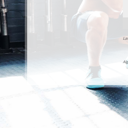
La
Al