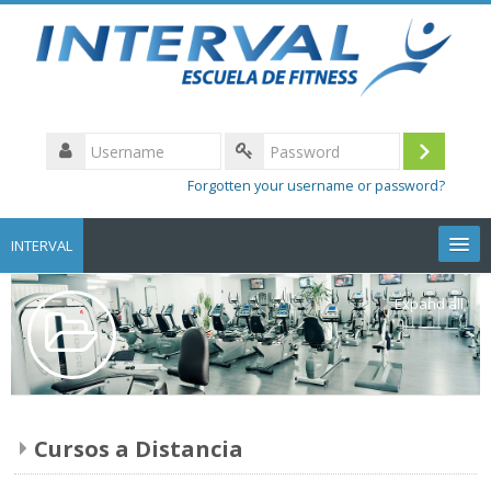
Username
Log
Password
Forgotten your username or password?
in
INTERVAL
Expand all
Volver a la web
Cursos a Distancia
English ‎(en)‎