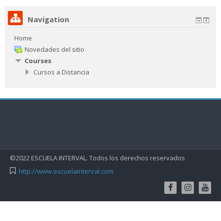
Search
courses
Navigation
Sub
Home
Novedades del sitio
Courses
Cursos a Distancia
©2022 ESCUELA INTERVAL. Todos los derechos reservados
http://www.escuelainterval.com